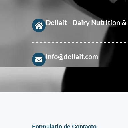
Dellait - Dairy Nutrition
info@dellait.com
Formulario de Contacto