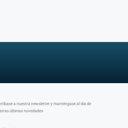
críbase a nuestra newsletter y manténgase al día de
stras últimas novedades