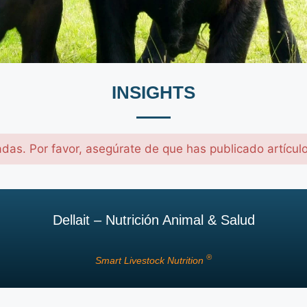
INSIGHTS
adas. Por favor, asegúrate de que has publicado artícul
Dellait – Nutrición Animal & Salud
®
Smart Livestock Nutrition