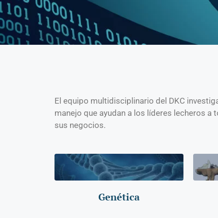
El equipo multidisciplinario del DKC investig
manejo que ayudan a los líderes lecheros a
sus negocios.
Genética