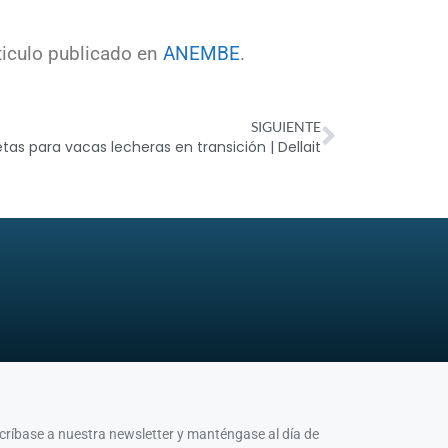
ticulo publicado en
ANEMBE
.
SIGUIENTE
tas para vacas lecheras en transición | Dellait
críbase a nuestra newsletter y manténgase al día de