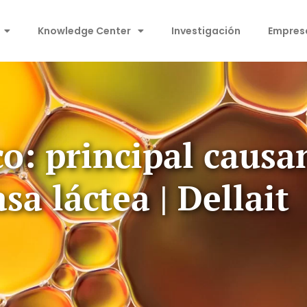
Knowledge Center
Investigación
Empres
o: principal causa
sa láctea | Dellait