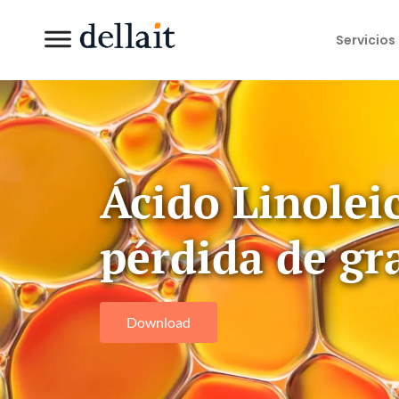
Servicios
Ácido Linoleic
pérdida de gra
Download