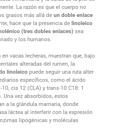
nte. La razón es que el cuerpo no
os grasos más allá de
un doble enlace
te, hace que la presencia de
linoleico
inolénico (tres dobles enlaces)
sea
ganado y los humanos.
s en vacas lecheras, muestran que, bajo
entales alteradas del rumen, la
do linoleico
puede seguir una ruta alter
ediarios específicos, como el ácido
-10, cis 12 (CLA) y trans-10 C18: 1
. Una vez absorbidos, estos
an a la glándula mamaria, donde
sa láctea al interferir con la expresión
enzimas lipogénicas y moléculas