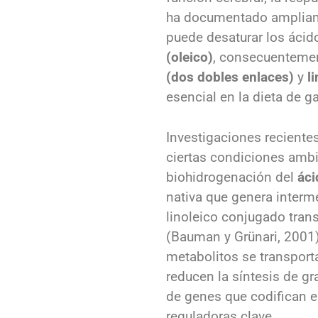
ha documentado ampliame
puede desaturar los ácid
(oleico)
, consecuentemen
(dos dobles enlaces)
y
l
esencial en la dieta de 
Investigaciones reciente
ciertas condiciones ambi
biohidrogenación del
áci
nativa que genera interm
linoleico conjugado trans
(Bauman y Grünari, 2001)
metabolitos se transport
reducen la síntesis de gra
de genes que codifican 
reguladoras clave.