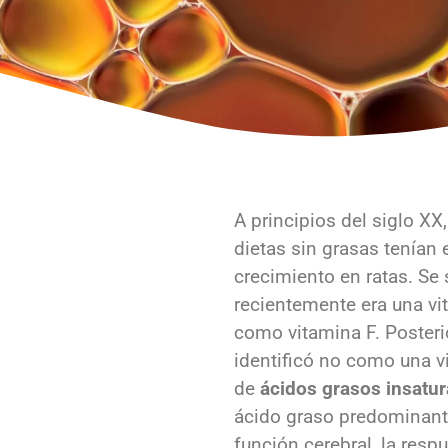
A principios del siglo XX
dietas sin grasas tenían 
crecimiento en ratas. Se
recientemente era una v
como vitamina F. Posteri
identificó no como una 
de
ácidos grasos insatu
ácido graso predominante
función cerebral, la respu