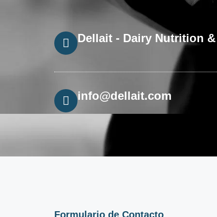
Dellait - Dairy Nutritio
info@dellait.com
Formulario de Contacto