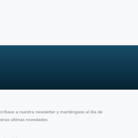
críbase a nuestra newsletter y manténgase al día de
stras últimas novedades