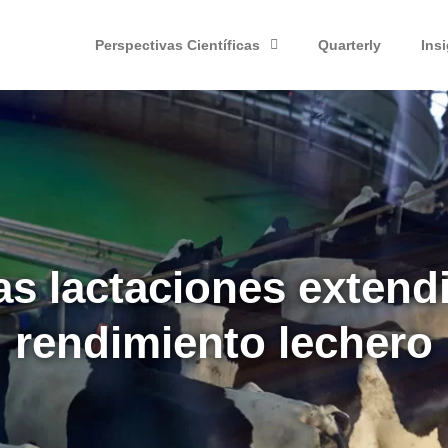
Perspectivas Científicas
Quarterly
Ins
as lactaciones extend
rendimiento lechero