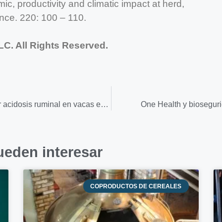
ic, productivity and climatic impact at herd,
ence. 220: 100 – 110.
C. All Rights Reserved.
Uso de un marcador sanguíneo para detectar acidosis ruminal en vacas en lactación
One Health y bioseguri
ueden interesar
COPRODUCTOS DE CEREALES