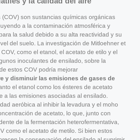
iles y la calidad del aire
s (COV) son sustancias químicas orgánicas
buyendo a la contaminación atmosférica y
ara la salud debido a su alta reactividad y su
vel del suelo. La investigación de Mitloehner et
 COV, como el etanol, el acetato de etilo y el
gunos inoculantes de ensilado, sobre la
n de estos COV podría mejorar
ire y disminuir las emisiones de gases de
anto el etanol como los ésteres de acetato
 a las emisiones asociadas al ensilado.
dad aeróbica al inhibir la levadura y el moho
oncentración de acetato, lo que, junto con
ente de la fermentación heterofermentativa,
 como el acetato de metilo. Si bien estos
recen la conservación del ensilado al suprimir