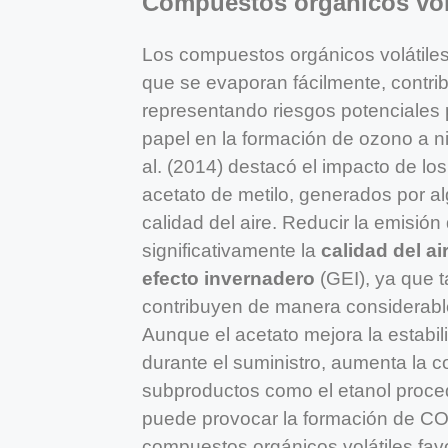
Compuestos orgánicos volát
Los compuestos orgánicos volátile
que se evaporan fácilmente, contri
representando riesgos potenciales p
papel en la formación de ozono a ni
al. (2014) destacó el impacto de los
acetato de metilo, generados por al
calidad del aire. Reducir la emisió
significativamente la
calidad del a
efecto invernadero
(GEI), ya que t
contribuyen de manera considerable
Aunque el acetato mejora la estabili
durante el suministro, aumenta la c
subproductos como el etanol proced
puede provocar la formación de COV
compuestos orgánicos volátiles favo