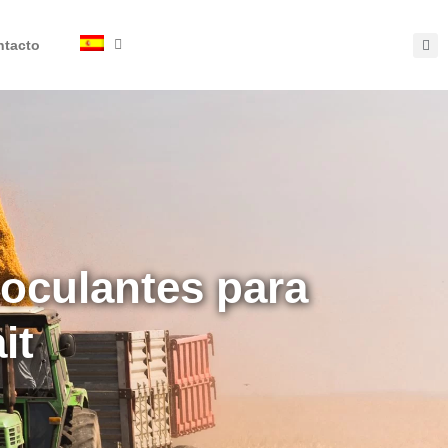
ntacto
noculantes para
it