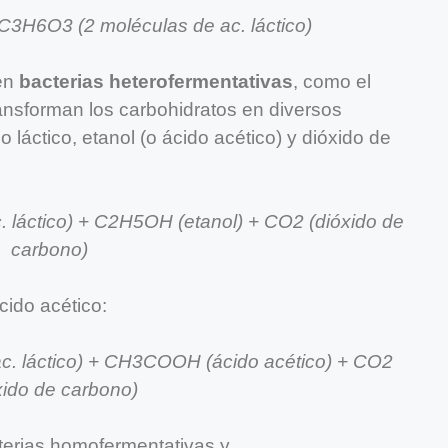
3H6O3 (2 moléculas de ac. láctico)
nen
bacterias heterofermentativas
, como el
ransforman los carbohidratos en diversos
láctico, etanol (o ácido acético) y dióxido de
láctico) + C2H5OH (etanol) + CO2 (dióxido de
carbono)
cido acético:
. láctico) + CH3COOH (ácido acético) + CO2
xido de carbono)
acterias homofermentativas y