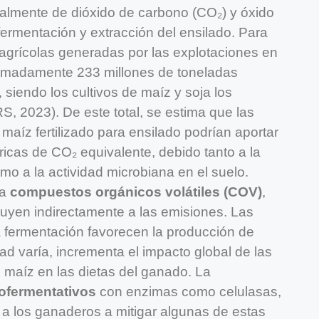
ialmente de dióxido de carbono (CO₂) y óxido
 fermentación y extracción del ensilado. Para
 agrícolas generadas por las explotaciones en
imadamente 233 millones de toneladas
 siendo los cultivos de maíz y soja los
, 2023). De este total, se estima que las
aíz fertilizado para ensilado podrían aportar
icas de CO₂ equivalente, debido tanto a la
omo a la actividad microbiana en el suelo.
ra
compuestos orgánicos volátiles (COV)
,
buyen indirectamente a las emisiones. Las
 fermentación favorecen la producción de
ad varía, incrementa el impacto global de las
 maíz en las dietas del ganado. La
ofermentativos
con enzimas como celulasas,
 a los ganaderos a mitigar algunas de estas