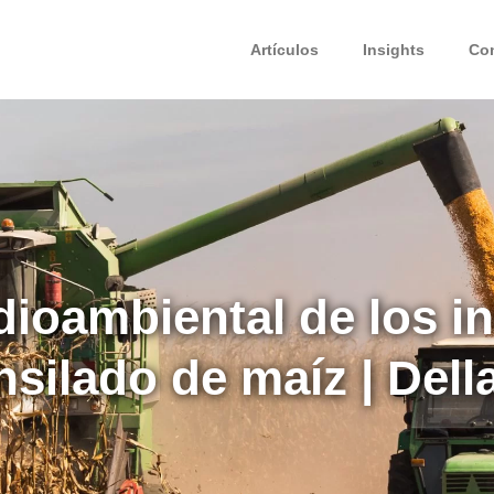
Artículos
Insights
Co
ioambiental de los i
nsilado de maíz | Della