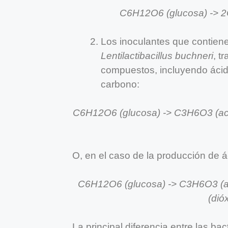
C6H12O6 (glucosa) -> 2C
Los inoculantes que contie
Lentilactibacillus buchneri
, t
compuestos, incluyendo ácido 
carbono:
C6H12O6 (glucosa) -> C3H6O3 (ac. 
O, en el caso de la producción de á
C6H12O6 (glucosa) -> C3H6O3 (ac
(dió
La principal diferencia entre las b