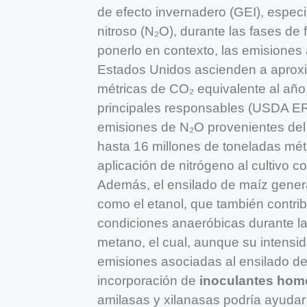
de efecto invernadero (GEI), espec
nitroso (N₂O), durante las fases de
ponerlo en contexto, las emisiones
Estados Unidos ascienden a aprox
métricas de CO₂ equivalente al año,
principales responsables (USDA ERS
emisiones de N₂O provenientes del m
hasta 16 millones de toneladas métr
aplicación de nitrógeno al cultivo c
Además, el ensilado de maíz gene
como el etanol, que también contri
condiciones anaeróbicas durante la
metano, el cual, aunque su intensid
emisiones asociadas al ensilado de
incorporación de
inoculantes hom
amilasas y xilanasas podría ayudar