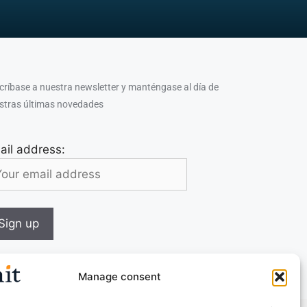
críbase a nuestra newsletter y manténgase al día de
stras últimas novedades
ail address:
Manage consent