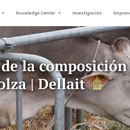
Knowledge Center
Investigación
Empres
 de la composición 
olza | Dellait