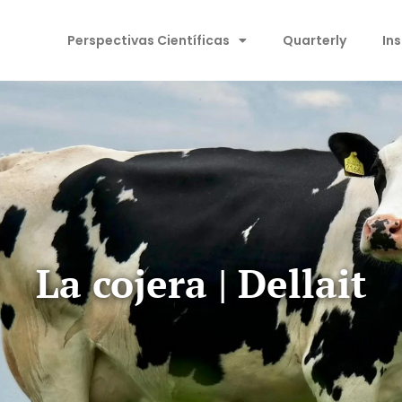
Perspectivas Científicas
Quarterly
In
La cojera | Dellait