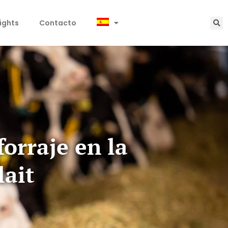
sights
Contacto
forraje en la
lait