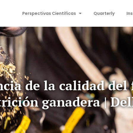
Perspectivas Científicas
Quarterly
In
ia de la calidad del 
rición ganadera | Del