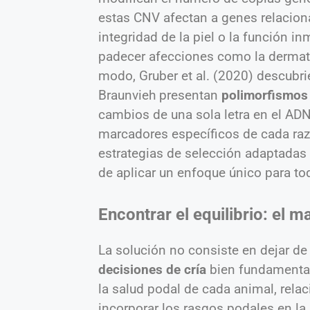
estas CNV afectan a genes relaciona
integridad de la piel o la función i
padecer afecciones como la dermatit
modo, Gruber et al. (2020) descubri
Braunvieh presentan
polimorfismos 
cambios de una sola letra en el ADN
marcadores específicos de cada raz
estrategias de selección adaptadas a
de aplicar un enfoque único para to
Encontrar el equilibrio: el m
La solución no consiste en dejar de
decisiones de cría
bien fundamentada
la salud podal de cada animal, relac
incorporar los rasgos podales en l