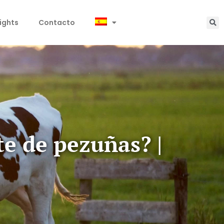
sights
Contacto
te de pezuñas? |