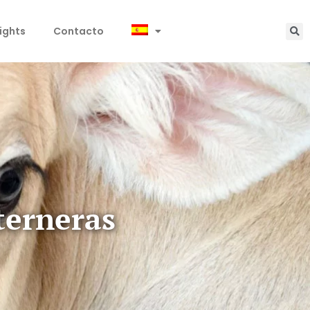
sights
Contacto
terneras