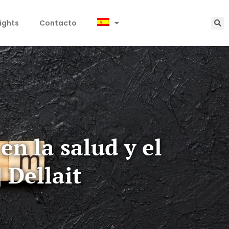
sights
Contacto
en la salud y el
 Dellait