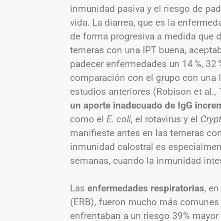
inmunidad pasiva y el riesgo de pa
vida. La diarrea, que es la enferm
de forma progresiva a medida que di
terneras con una IPT buena, aceptab
padecer enfermedades un 14 %, 32 %
comparación con el grupo con una I
estudios anteriores (Robison et al.
un aporte inadecuado de IgG increm
como el
E. coli
, el rotavirus y el
Cryp
manifieste antes en las terneras co
inmunidad calostral es especialmen
semanas, cuando la inmunidad intes
Las
enfermedades respiratorias
, en
(ERB), fueron mucho más comunes en
enfrentaban a un riesgo 39% mayor