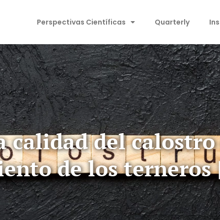
Perspectivas Científicas
Quarterly
In
 calidad del calostro 
ento de los terneros |