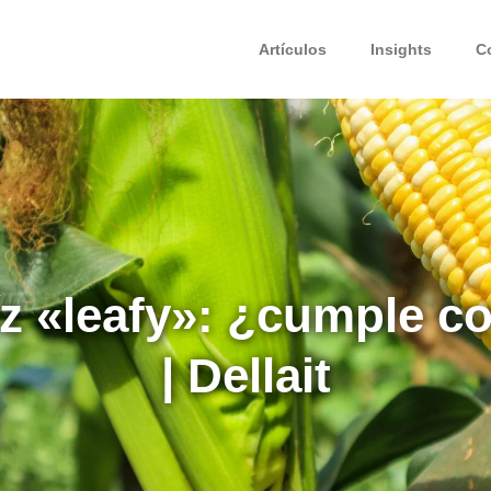
Artículos
Insights
C
z «leafy»: ¿cumple c
| Dellait