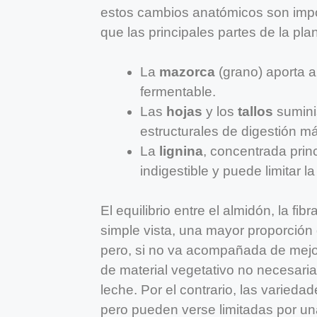
estos cambios anatómicos son impor
que las principales partes de la pl
La
mazorca
(grano) aporta a
fermentable.
Las
hojas
y los
tallos
sumini
estructurales de digestión má
La
lignina
, concentrada prin
indigestible y puede limitar la
El equilibrio entre el almidón, la fibr
simple vista, una mayor proporción 
pero, si no va acompañada de mejora
de material vegetativo no necesar
leche. Por el contrario, las varied
pero pueden verse limitadas por una