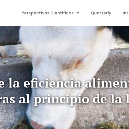
Perspectivas Científicas
Quarterly
In
 la eficiencia alimen
as al principio de la 