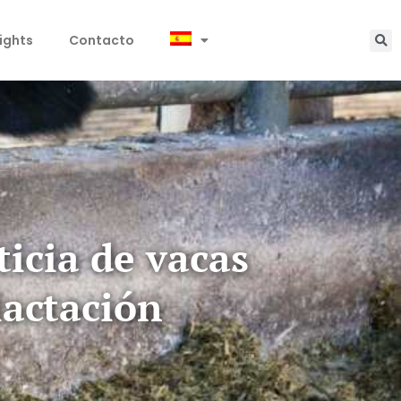
sights
Contacto
ticia de vacas
lactación