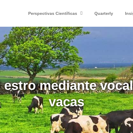
Perspectivas Científicas
Quarterly
Ins
 estro mediante vocal
vacas