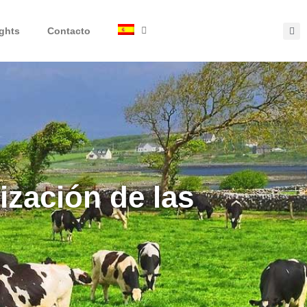
ights
Contacto
ización de las