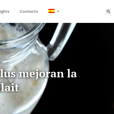
sights
Contacto
llus mejoran la
lait