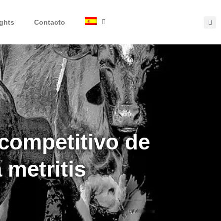
ights
Contacto
competitivo de
 metritis