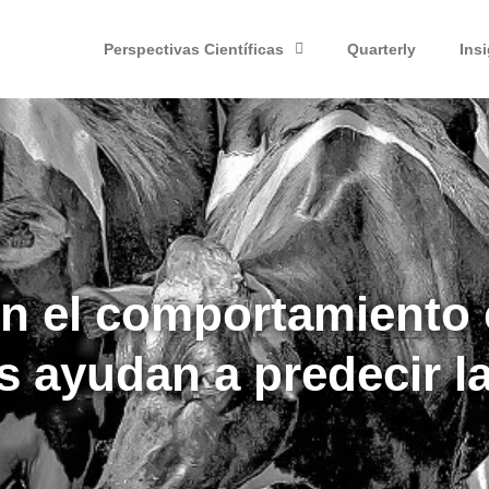
Perspectivas Científicas
Quarterly
Ins
n el comportamiento 
s ayudan a predecir la