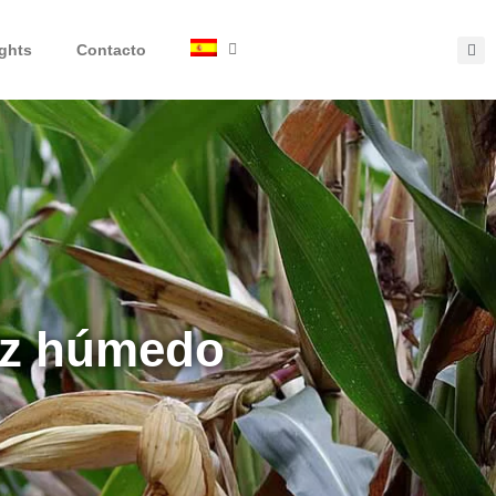
ights
Contacto
íz húmedo