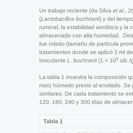
Un trabajo reciente (da Silva
et al
., 
(
Lactobacillus buchnerii
) y del tiem
ruminal, la estabilidad aeróbica y l
almacenado con alta humedad. Desp
fue rolado (tamaño de partícula pro
tratamientos donde se aplicó 2 ml de 
5
inoculante
L. buchnerii
(1 × 10
ufc /g
La tabla 1 muestra la composición q
maíz húmedo previo al ensilado. Se 
similares. De cada tratamiento se ex
120, 180, 240 y 300 días de almace
Tabla 1