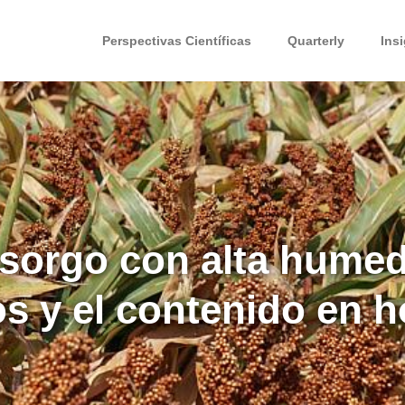
Perspectivas Científicas
Quarterly
Ins
 sorgo con alta humed
os y el contenido en 