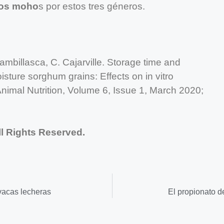
 los moho
s por estos tres géneros.
rambillasca, C. Cajarville. Storage time and
sture sorghum grains: Effects on in vitro
nimal Nutrition, Volume 6, Issue 1, March 2020;
l Rights Reserved.
 vacas lecheras
El propionato d