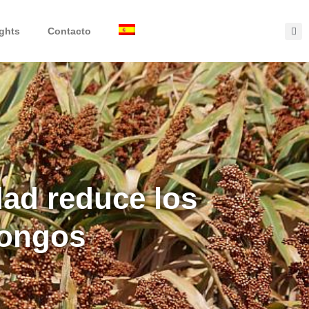
ights
Contacto
ad reduce los
hongos