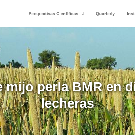
Perspectivas Científicas
Quarterly
Ins
e mijo perla BMR en d
lecheras