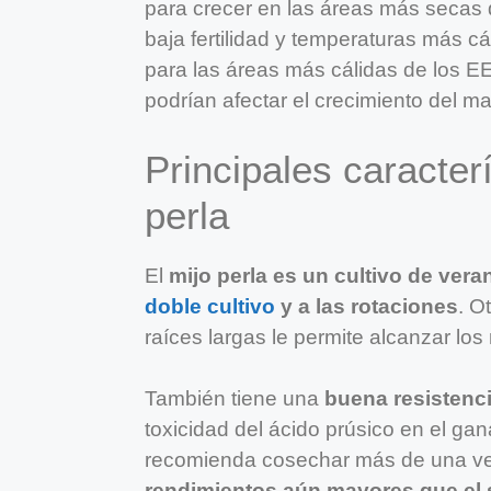
para crecer en las áreas más secas 
baja fertilidad y temperaturas más c
para las áreas más cálidas de los E
podrían afectar el crecimiento del maí
Principales caracterí
perla
El
mijo perla es un cultivo de ver
doble cultivo
y a las rotaciones
. O
raíces largas le permite alcanzar los
También tiene una
buena resistenci
toxicidad del ácido prúsico en el g
recomienda cosechar más de una vez
rendimientos aún mayores que el s