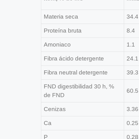
Materia seca
34.4
Proteína bruta
8.4
Amoniaco
1.1
Fibra ácido detergente
24.1
Fibra neutral detergente
39.3
FND digestibilidad 30 h, %
60.5
de FND
Cenizas
3.36
Ca
0.25
P
0.28