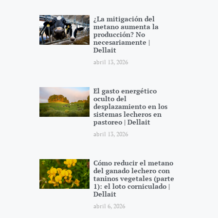
¿La mitigación del
metano aumenta la
producción? No
necesariamente |
Dellait
abril 13, 2026
El gasto energético
oculto del
desplazamiento en los
sistemas lecheros en
pastoreo | Dellait
abril 13, 2026
Cómo reducir el metano
del ganado lechero con
taninos vegetales (parte
1): el loto corniculado |
Dellait
abril 6, 2026