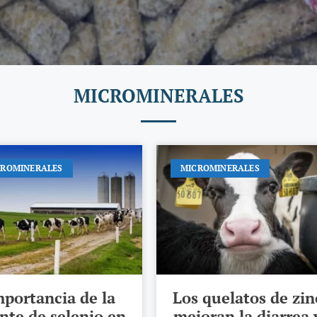
MICROMINERALES
CROMINERALES
MICROMINERALES
mportancia de la
Los quelatos de zin
nte de selenio en
mejoran la diarrea 