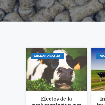
MICROMINERALES
MI
Efectos de la
I
suplementación con
fue