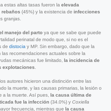
 estas altas tasas fueron la
elevada
s rebaños
(45%) y la existencia de
infecciones
s granjas.
el manejo del parto
ya que se sabe que puede
rtalidad perinatal de modo que, si no es el
s de
distocia
y MP. Sin embargo, dado que la
n las recomendaciones actuales sobre la
ayudas mecánicas fue limitado,
la incidencia de
s explotaciones
.
os autores hicieron una distinción entre las
o la muerte, y las causas primarias, la lesión o
 a la muerte. Así pues,
la causa última de
cada fue la infección
(34.0%) y
Coxiella
ayor frecuencia, mientras que
la causa