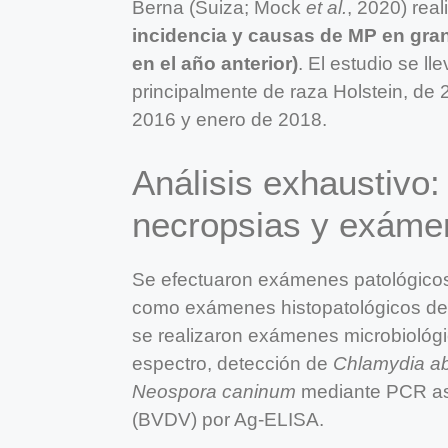
Berna (Suiza; Mock
et al.
, 2020) rea
incidencia y causas de MP en gran
en el año anterior)
. El estudio se l
principalmente de raza Holstein, de 
2016 y enero de 2018.
Análisis exhaustivo: 
necropsias y exámen
Se efectuaron exámenes patológicos
como exámenes histopatológicos de ó
se realizaron exámenes microbiológic
espectro, detección de
Chlamydia ab
Neospora caninum
mediante PCR así 
(BVDV) por Ag-ELISA.