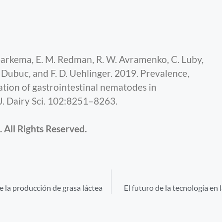
W. Barkema, E. M. Redman, R. W. Avramenko, C. Luby,
J. Dubuc, and F. D. Uehlinger. 2019. Prevalence,
cation of gastrointestinal nematodes in
J. Dairy Sci. 102:8251–8263.
All Rights Reserved.
e la producción de grasa láctea
El futuro de la tecnología en 