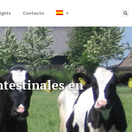
sights
Contacto
testinales en