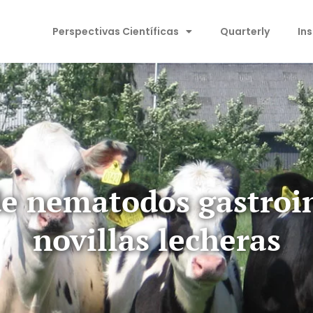
Perspectivas Científicas
Quarterly
In
de nematodos gastroin
novillas lecheras