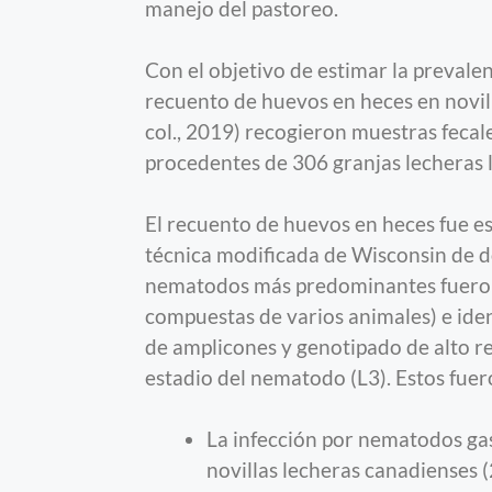
manejo del pastoreo.
Con el objetivo de estimar la prevale
recuento de huevos en heces en novill
col., 2019) recogieron muestras fecal
procedentes de 306 granjas lecheras l
El recuento de huevos en heces fue e
técnica modificada de Wisconsin de do
nematodos más predominantes fueron 
compuestas de varios animales) e iden
de amplicones y genotipado de alto re
estadio del nematodo (L3). Estos fuero
La infección por nematodos gas
novillas lecheras canadienses (