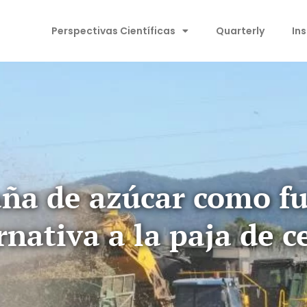
Perspectivas Científicas
Quarterly
In
ña de azúcar como fu
rnativa a la paja de c