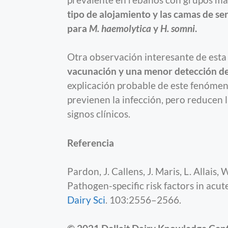
prevalente en rebaños con grupos más
tipo de alojamiento y las camas de se
para
M. haemolytica
y
H. somni
.
Otra observación interesante de esta
vacunación y una menor detección d
explicación probable de este fenómen
previenen la infección, pero reducen 
signos clínicos.
Referencia
Pardon, J. Callens, J. Maris, L. Allais,
Pathogen-specific risk factors in acut
Dairy Sci
. 103:2556–2566.