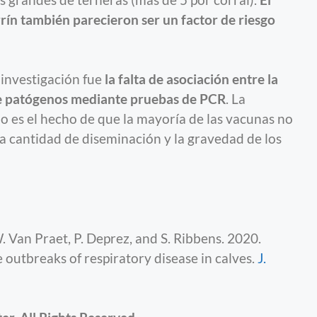
 grandes de terneras (más de 5 por corral).
El
rrín también parecieron ser un factor de riesgo
 investigación fue
la falta de asociación entre la
e patógenos mediante pruebas de PCR
. La
o es el hecho de que la mayoría de las vacunas no
la cantidad de diseminación y la gravedad de los
 W. Van Praet, P. Deprez, and S. Ribbens. 2020.
e outbreaks of respiratory disease in calves.
J.