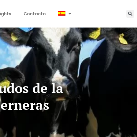
sights
Contacto
udos de la
terneras