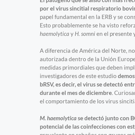
El patógeno que se aisló con más frec
por el virus sincitial respiratorio bov
papel fundamental en la ERB y se cons
Esto probablemente se ha visto refor
haemolytica
y
H. somni
en el presente y
A diferencia de América del Norte, no
autorizada dentro de la Unión Europe
medidas primordiales que deben impl
investigadores de este estudio
demost
bRSV, es decir, el virus se detectó en
durante el mes de diciembre
. Curiosa
el comportamiento de los virus sincit
M. haemolytica
se detectó junto con B
potencial de las coinfecciones con es