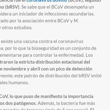
uencia fue el
coronavirus bovino
(BCoV), seguido
ino (bRSV)
. Se sabe que el BCoV desempeña un
idera un iniciador de infecciones secundarias.
zado por la asociación entre BCoV y
M.
 otros estudios.
 existe una vacuna contra el coronavirus
a, por lo que la bioseguridad es un conjunto de
ementarse para controlar la enfermedad. Los
raron la estricta distribución estacional del
tre noviembre y abril con un pico de detección
mente, este patrón de distribución del bRSV imitó
iales humanos.
CoV, lo que puso de manifiesto la importancia
tos dos patógenos
. Además, la bacteria fue más