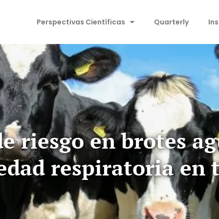
Perspectivas Científicas
Quarterly
In
de riesgo en brotes ag
dad respiratoria en 